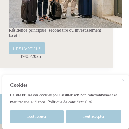
Résidence principale, secondaire ou investissement
locatif
LIRE L'ARTICLE
Résidence
principale,
19/05/2026
secondaire
ou
investissement
locatif
Cookies
Contact
Ce site utilise des cookies pour assurer son bon fonctionnement et
mesurer son audience.
Politique de confidentialité
0034 684 703 808
info@keyiberia.com
Tout refuser
Tout accepter
Copyright © 2026 - Creado por Atelys Consulting