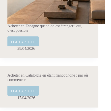
Acheter en Espagne quand on est étranger : oui,
c’est possible
LIRE L'ARTICLE
Acheter
en
29/04/2026
Espagne
quand
on
est
étranger
Acheter en Catalogne en étant francophone : par où
:
commencer
oui,
c’est
LIRE L'ARTICLE
Acheter
possible
en
17/04/2026
Catalogne
en