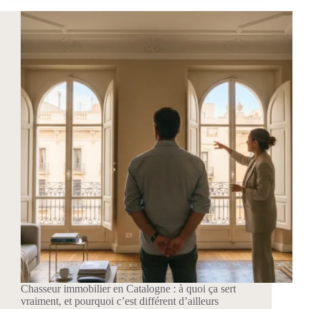
étant
francophone
:
par
où
commencer
Chasseur immobilier en Catalogne : à quoi ça sert
vraiment, et pourquoi c’est différent d’ailleurs